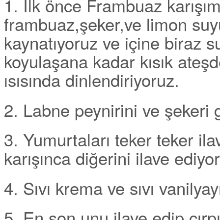
1. İlk önce Frambuaz karışım
frambuaz,şeker,ve limon suyu
kaynatıyoruz ve içine biraz s
koyulaşana kadar kısık ateşd
ısısında dinlendiriyoruz.
2. Labne peynirini ve şekeri g
3. Yumurtaları teker teker il
karışınca diğerini ilave ediyo
4. Sıvı krema ve sıvı vanilyayı
5. En son unu ilave edip çırp