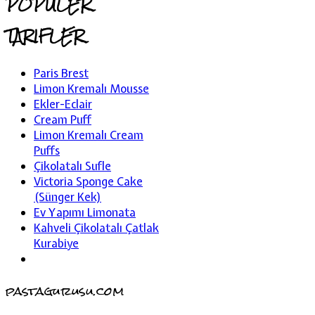
POPULER
TARIFLER
Paris Brest
Limon Kremalı Mousse
Ekler-Eclair
Cream Puff
Limon Kremalı Cream
Puffs
Çikolatalı Sufle
Victoria Sponge Cake
(Sünger Kek)
Ev Yapımı Limonata
Kahveli Çikolatalı Çatlak
Kurabiye
pastagurusu.com