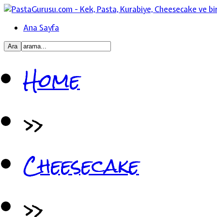
Ana Sayfa
Home
»
Cheesecake
»