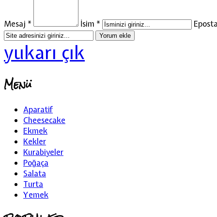
Mesaj *
İsim *
Eposta
yukarı çık
Menü
Aparatif
Cheesecake
Ekmek
Kekler
Kurabiyeler
Poğaça
Salata
Turta
Yemek